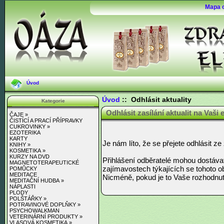
Mapa 
Úvod
Úvod
:: Odhlásit aktuality
Kategorie
Odhlásit zasílání aktualit na Vaši
ČAJE »
ČISTÍCÍ A PRACÍ PŘÍPRAVKY
CUKROVINKY »
EZOTERIKA
KARTY
Je nám líto, že se přejete odhlásit ze
KNIHY »
KOSMETIKA »
KURZY NA DVD
Přihlášení odběratelé mohou dostáva
MAGNETOTERAPEUTICKÉ
zajímavostech týkajících se tohoto 
POMŮCKY
MEDITACE
Nicméně, pokud je to Vaše rozhodnutí
MEDITAČNÍ HUDBA »
NÁPLASTI
PLODY
POLŠTÁŘKY »
POTRAVINOVÉ DOPLŇKY »
PSYCHOWALKMAN
VETERINÁRNÍ PRODUKTY »
VLASOVÁ KOSMETIKA »