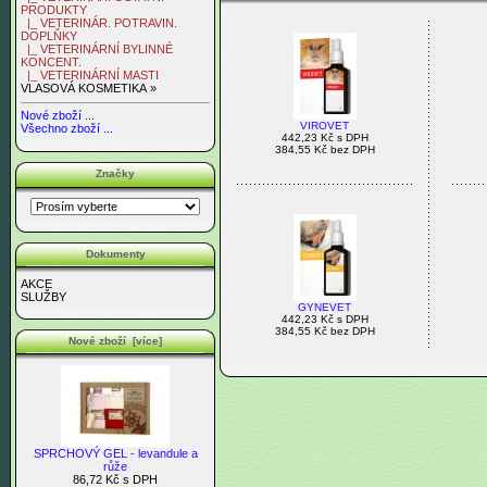
PRODUKTY
|_ VETERINÁR. POTRAVIN.
DOPLŇKY
|_ VETERINÁRNÍ BYLINNÉ
KONCENT.
|_ VETERINÁRNÍ MASTI
VLASOVÁ KOSMETIKA »
Nové zboží ...
VIROVET
Všechno zboží ...
442,23 Kč s DPH
384,55 Kč bez DPH
Značky
Dokumenty
AKCE
SLUŽBY
GYNEVET
442,23 Kč s DPH
384,55 Kč bez DPH
Nové zboží [více]
SPRCHOVÝ GEL - levandule a
růže
86,72 Kč s DPH