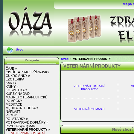
Mapa 
Úvod
Úvod
:: VETERINÁRNÍ PRODUKTY
Kategorie
VETERINÁRNÍ PRODUKTY
ČAJE »
ČISTÍCÍ A PRACÍ PŘÍPRAVKY
CUKROVINKY »
EZOTERIKA
KARTY
VETERINÁR. OSTATNÍ
V
KNIHY »
PRODUKTY
KOSMETIKA »
KURZY NA DVD
MAGNETOTERAPEUTICKÉ
POMŮCKY
MEDITACE
MEDITAČNÍ HUDBA »
VETERINÁRNÍ MASTI
NÁPLASTI
PLODY
POLŠTÁŘKY »
POTRAVINOVÉ DOPLŇKY »
PSYCHOWALKMAN
Nové zbož
VETERINÁRNÍ PRODUKTY
»
|_ VETERINÁR. OSTATNÍ