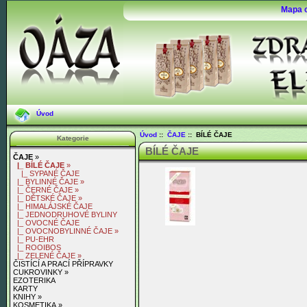
Mapa 
Úvod
Úvod
::
ČAJE
:: BÍLÉ ČAJE
Kategorie
BÍLÉ ČAJE
ČAJE
»
|_ BÍLÉ ČAJE
»
|_ SYPANÉ ČAJE
|_ BYLINNÉ ČAJE »
|_ ČERNÉ ČAJE »
|_ DĚTSKÉ ČAJE »
|_ HIMALÁJSKÉ ČAJE
|_ JEDNODRUHOVÉ BYLINY
|_ OVOCNÉ ČAJE
|_ OVOCNOBYLINNÉ ČAJE »
|_ PU-EHR
|_ ROOIBOS
|_ ZELENÉ ČAJE »
ČISTÍCÍ A PRACÍ PŘÍPRAVKY
CUKROVINKY »
EZOTERIKA
KARTY
KNIHY »
KOSMETIKA »