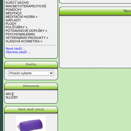
KURZY NA DVD
MAGNETOTERAPEUTICKÉ
POMŮCKY
Nov
MEDITACE
MEDITAČNÍ HUDBA »
NÁPLASTI
PLODY
POLŠTÁŘKY »
POTRAVINOVÉ DOPLŇKY »
PSYCHOWALKMAN
VETERINÁRNÍ PRODUKTY »
VLASOVÁ KOSMETIKA »
Nové zboží ...
Všechno zboží ...
Značky
Dokumenty
AKCE
SLUŽBY
Nové zboží [více]