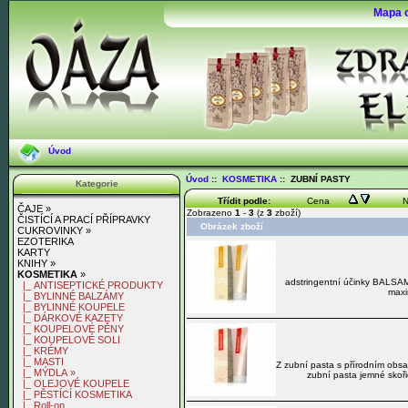
Mapa 
Úvod
Úvod
::
KOSMETIKA
:: ZUBNÍ PASTY
Kategorie
Třídit podle:
Cena
N
ČAJE »
Zobrazeno
1
-
3
(z
3
zboží)
ČISTÍCÍ A PRACÍ PŘÍPRAVKY
Obrázek zboží
CUKROVINKY »
EZOTERIKA
KARTY
KNIHY »
KOSMETIKA
»
adstringentní účinky BALSAM
|_ ANTISEPTICKÉ PRODUKTY
maxi
|_ BYLINNÉ BALZÁMY
|_ BYLINNÉ KOUPELE
|_ DÁRKOVÉ KAZETY
|_ KOUPELOVÉ PĚNY
|_ KOUPELOVÉ SOLI
|_ KRÉMY
|_ MASTI
Z zubní pasta s přírodním ob
|_ MÝDLA »
zubní pasta jemné skoři
|_ OLEJOVÉ KOUPELE
|_ PĚSTÍCÍ KOSMETIKA
|_ Roll-on