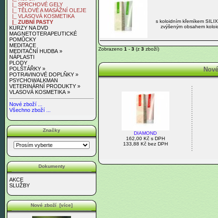
|_ SPRCHOVÉ GELY
|_ TĚLOVÉ A MASÁŽNÍ OLEJE
|_ VLASOVÁ KOSMETIKA
s koloidním křemíkem SILIX
|_ ZUBNÍ PASTY
zvýšeným obsahem koloidn
KURZY NA DVD
MAGNETOTERAPEUTICKÉ
POMŮCKY
MEDITACE
Zobrazeno
1
-
3
(z
3
zboží)
MEDITAČNÍ HUDBA »
NÁPLASTI
PLODY
Nové
POLŠTÁŘKY »
POTRAVINOVÉ DOPLŇKY »
PSYCHOWALKMAN
VETERINÁRNÍ PRODUKTY »
VLASOVÁ KOSMETIKA »
Nové zboží ...
Všechno zboží ...
Značky
DIAMOND
162,00 Kč s DPH
133,88 Kč bez DPH
Dokumenty
AKCE
SLUŽBY
Nové zboží [více]