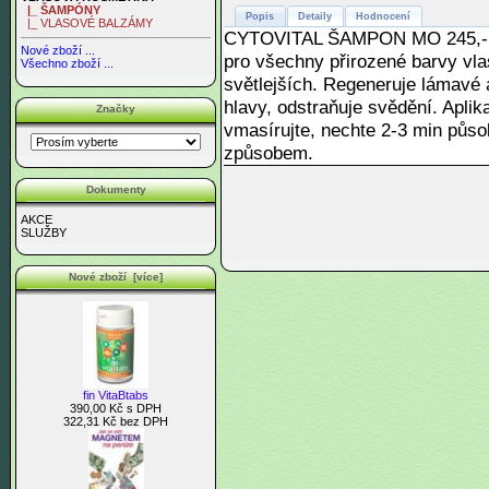
|_ ŠAMPÓNY
Popis
Detaily
Hodnocení
|_ VLASOVÉ BALZÁMY
CYTOVITAL ŠAMPON MO 245,- Kč
Nové zboží ...
pro všechny přirozené barvy vlas
Všechno zboží ...
světlejších. Regeneruje lámavé 
hlavy, odstraňuje svědění. Apli
Značky
vmasírujte, nechte 2-3 min půso
způsobem.
Dokumenty
AKCE
SLUŽBY
Nové zboží [více]
fin VitaBtabs
390,00 Kč s DPH
322,31 Kč bez DPH