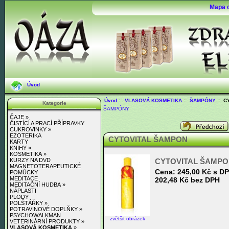
Mapa 
Úvod
Úvod
::
VLASOVÁ KOSMETIKA
::
ŠAMPÓNY
:: C
Kategorie
ŠAMPÓNY
ČAJE »
ČISTÍCÍ A PRACÍ PŘÍPRAVKY
CUKROVINKY »
EZOTERIKA
CYTOVITAL ŠAMPON
KARTY
KNIHY »
KOSMETIKA »
CYTOVITAL ŠAMP
KURZY NA DVD
MAGNETOTERAPEUTICKÉ
Cena:
245,00 Kč s D
POMŮCKY
MEDITACE
202,48 Kč bez DPH
MEDITAČNÍ HUDBA »
NÁPLASTI
PLODY
POLŠTÁŘKY »
POTRAVINOVÉ DOPLŇKY »
PSYCHOWALKMAN
zvětšit obrázek
VETERINÁRNÍ PRODUKTY »
VLASOVÁ KOSMETIKA
»