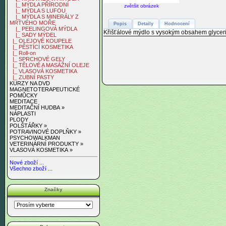
|_ MÝDLA PŘÍRODNÍ
zvětšit obrázek
|_ MÝDLA S LUFOU
|_ MÝDLA S MINERÁLY Z
MRTVÉHO MOŘE
Popis
Detaily
Hodnocení
|_ PEELINGOVÁ MÝDLA
Křišťálové mýdlo s vysokým obsahem glyceri
|_ SADY MÝDEL
|_ OLEJOVÉ KOUPELE
|_ PĚSTÍCÍ KOSMETIKA
|_ Roll-on
|_ SPRCHOVÉ GELY
|_ TĚLOVÉ A MASÁŽNÍ OLEJE
|_ VLASOVÁ KOSMETIKA
|_ ZUBNÍ PASTY
KURZY NA DVD
MAGNETOTERAPEUTICKÉ
POMŮCKY
MEDITACE
MEDITAČNÍ HUDBA »
NÁPLASTI
PLODY
POLŠTÁŘKY »
POTRAVINOVÉ DOPLŇKY »
PSYCHOWALKMAN
VETERINÁRNÍ PRODUKTY »
VLASOVÁ KOSMETIKA »
Nové zboží ...
Všechno zboží ...
Značky