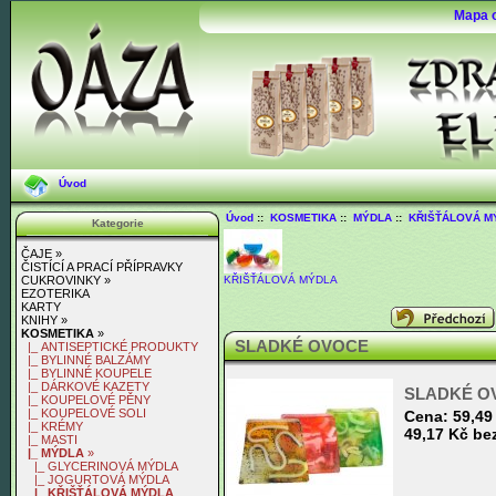
Mapa 
Úvod
Úvod
::
KOSMETIKA
::
MÝDLA
::
KŘIŠŤÁLOVÁ M
Kategorie
ČAJE »
ČISTÍCÍ A PRACÍ PŘÍPRAVKY
KŘIŠŤÁLOVÁ MÝDLA
CUKROVINKY »
EZOTERIKA
KARTY
KNIHY »
KOSMETIKA
»
SLADKÉ OVOCE
|_ ANTISEPTICKÉ PRODUKTY
|_ BYLINNÉ BALZÁMY
|_ BYLINNÉ KOUPELE
|_ DÁRKOVÉ KAZETY
SLADKÉ O
|_ KOUPELOVÉ PĚNY
|_ KOUPELOVÉ SOLI
Cena:
59,49
|_ KRÉMY
49,17 Kč be
|_ MASTI
|_ MÝDLA
»
|_ GLYCERINOVÁ MÝDLA
|_ JOGURTOVÁ MÝDLA
|_ KŘIŠŤÁLOVÁ MÝDLA