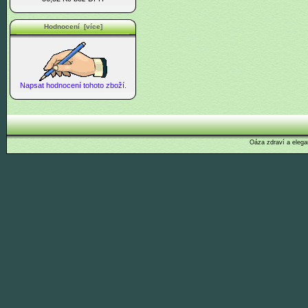
Hodnocení [více]
Napsat hodnocení tohoto zboží.
Oáza zdraví a elega