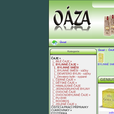
Úvod
Úvod
::
ČAJ
Kategorie
ČAJE
»
|_ BÍLÉ ČAJE »
BYLINNÉ SM
|_ BYLINNÉ ČAJE
»
|_ BYLINNÉ SMĚSI
|_ BYLINNÉ SMĚSI - sáčky
|_ DEVATERO BYLIN - sáčky
|_ Devatero bylin - sypané
GENIUS
|_ ČERNÉ ČAJE »
|_ DĚTSKÉ ČAJE »
|_ HIMALÁJSKÉ ČAJE
|_ JEDNODRUHOVÉ BYLINY
|_ OVOCNÉ ČAJE
|_ OVOCNOBYLINNÉ ČAJE »
|_ PU-EHR
|_ ROOIBOS
|_ ZELENÉ ČAJE »
ČISTÍCÍ A PRACÍ PŘÍPRAVKY
CUKROVINKY »
zvět
EZOTERIKA