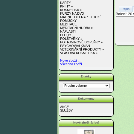
KARTY
KNIHY »
Popis
KOSMETIKA »
KURZY NA DVD
Balení: 20 
MAGNETOTERAPEUTICKÉ
POMŮCKY
MEDITACE
MEDITAČNÍ HUDBA »
NÁPLASTI
PLODY
POLŠTÁŘKY »
POTRAVINOVÉ DOPLŇKY »
PSYCHOWALKMAN
VETERINÁRNÍ PRODUKTY »
VLASOVÁ KOSMETIKA »
Nové zboží ...
Všechno zboží ...
Značky
Dokumenty
AKCE
SLUŽBY
Nové zboží [více]