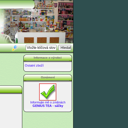
Informace o výrobci
Ostatní zboží
Oznámení
Informujte mě o změnách
GENIUS TEA - sáčky