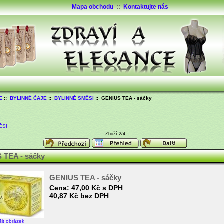
Mapa obchodu
::
Kontaktujte nás
E
::
BYLINNÉ ČAJE
::
BYLINNÉ SMĚSI
:: GENIUS TEA - sáčky
ĚSI
Zboží 2/4
 TEA - sáčky
GENIUS TEA - sáčky
Cena:
47,00 Kč s DPH
40,87 Kč bez DPH
šit obrázek