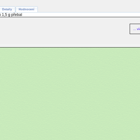
Detaily
Hodnocení
x 1,5 g přebal
... v